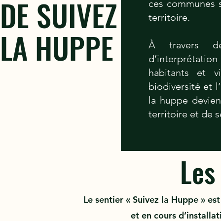
DE SUIVEZ
ces communes se
territoire.
LA HUPPE
À travers d
d’interprétatio
habitants et v
biodiversité et l
la huppe devien
territoire et de s
Les
Le sentier « Suivez la Huppe » e
et en cours d’install