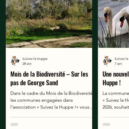
Suivez la Huppe
Suivez l
28 avr.
7 avr.
Mois de la Biodiversité – Sur les
Une nouvel
pas de George Sand
Huppe !
Dans le cadre du Mois de la Biodiversité,
La commune d’Orval
les communes engagées dans
« Suivez la 
l’association « Suivez la Huppe !» vous
2026, souhai
proposent une série d’animations pour
de travail d
découvrir la richesse naturelle du
partageant le
territoire. Chambon, Epineuil-le-fleuriel,
travaillées pa