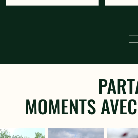
La Celle, Marçais, Orval, Saint-Vitte et
patrimoine na
Touchay, se mobilisent pour mettre en
territoire. Orval va réaliser prochainement
valeur la biodiversité locale à travers des
son Atlas de 
rendez-vous accessibles à tous.
communiquer
touristes et 
commune, sur
PART
MOMENTS AVEC 